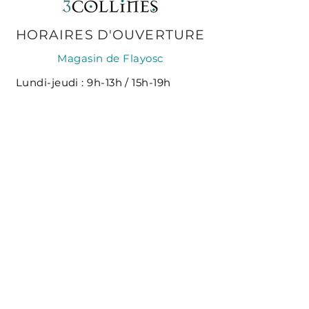
HORAIRES
D'OUVERTURE
Magasin de Flayosc
Lundi-jeudi : 9h-13h / 15h-19h
Vendredi-samedi : 9h-19h
Dimanche : 9h-13h​
Horaire d'été (juillet-août) :
Lundi-samedi : 9h-19h30
Dimanche : 9h-13h / 15h30-19h30
Magasin de Draguignan
Lundi : 9h-12h30
Mardi- samedi : 9h-12h30 / 14h30-
19h
Fermé le dimanche
FAQ