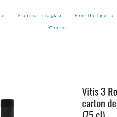
nes
From earth to glass
From the land to t
Contact
Vitis 3 R
carton de
(75 cl)