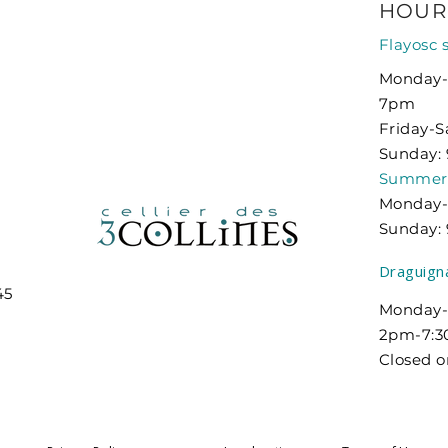
HOUR
Flayosc 
Monday-
7pm
Friday-
Sunday:
Summer s
Monday-
Sunday:
Draguign
45
Monday-
2pm-7:
Closed 