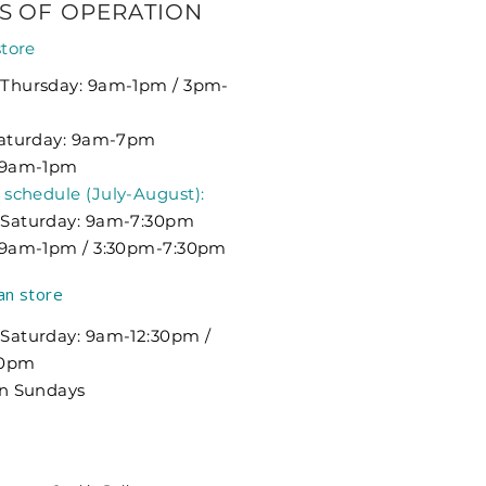
S
OF OPERATION
store
Thursday: 9am-1pm / 3pm-
Saturday: 9am-7pm
 9am-1pm
chedule (July-August):
Saturday: 9am-7:30pm
 9am-1pm / 3:30pm-7:30pm
an store
Saturday: 9am-12:30pm /
30pm
on Sundays