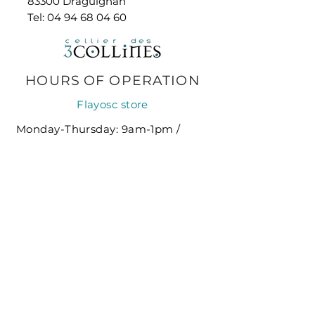
83300 Draguignan
Tel:
04 94 68 04 60
HOURS
OF OPERATION
Flayosc store
Monday-Thursday: 9am-1pm /
3pm-7pm
Friday-Saturday: 9am-7pm
Sunday: 9am-1pm
Summer schedule (July-August):
Monday-Saturday: 9am-7:30pm
Sunday: 9am-1pm / 3:30pm-
7:30pm
Draguignan store
Monday-Saturday: 9am-12:30pm /