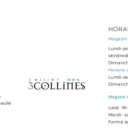
HORA
Magasin 
Lundi-jeu
Vendredi
Dimanche
Horaire d
Lundi-sa
Dimanche
n
Magasin 
Gaulle
Lundi : 9
Mardi- s
Fermé l