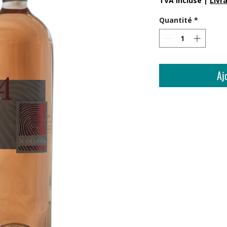
TVA Incluse
|
Livr
Quantité
*
Aj