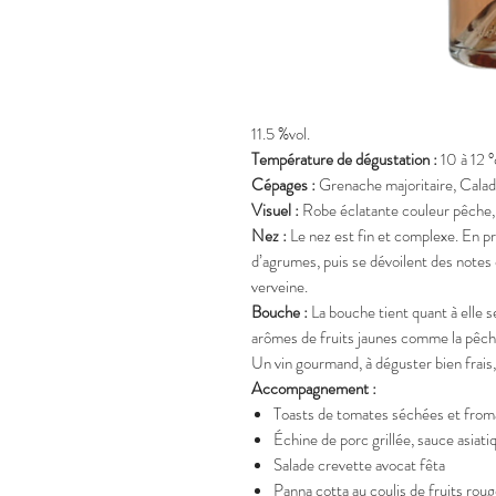
11.5 %vol.
Température de dégustation :
10 à 12 °
Cépages :
Grenache majoritaire, Calado
Visuel :
Robe éclatante couleur pêche, t
Nez :
Le nez est fin et complexe. En p
d’agrumes, puis se dévoilent des notes 
verveine.
Bouche :
La bouche tient quant à elle 
arômes de fruits jaunes comme la pêche 
Un vin gourmand, à déguster bien frais
Accompagnement :
Toasts de tomates séchées et froma
Échine de porc grillée, sauce asiati
Salade crevette avocat fêta
Panna cotta au coulis de fruits rou